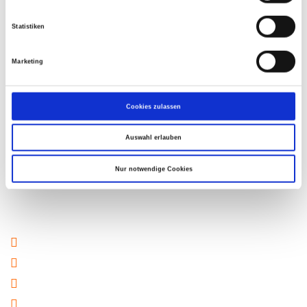
Kraftfahrzeug.
Statistiken
Rufen Sie uns an: 089 60 08 69 22
Marketing
KONTAKT
Cookies zulassen
Auswahl erlauben
Nur notwendige Cookies
Leistungsübersicht
Wir sind bei allen Fragen rund um Ihr Fahrzeug für Sie da!
Unfallinstandsetzung
Lackieren
Ausbeulen
Kunststoffreparatur