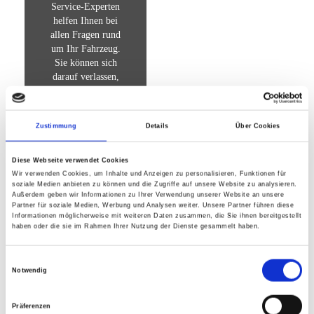
Service-Experten
helfen Ihnen bei
allen Fragen rund
um Ihr Fahrzeug.
Sie können sich
darauf verlassen,
dass Ihr Wagen
bei uns in besten
Händen ist.
Zustimmung
Details
Über Cookies
Diese Webseite verwendet Cookies
Wir verwenden Cookies, um Inhalte und Anzeigen zu personalisieren, Funktionen für
Hat Ihr Fahrzeug einen Defekt?
soziale Medien anbieten zu können und die Zugriffe auf unsere Website zu analysieren.
Außerdem geben wir Informationen zu Ihrer Verwendung unserer Website an unsere
Wir beheben alle Schäden und
Partner für soziale Medien, Werbung und Analysen weiter. Unsere Partner führen diese
Informationen möglicherweise mit weiteren Daten zusammen, die Sie ihnen bereitgestellt
kümmern uns
fachmännisch
haben oder die sie im Rahmen Ihrer Nutzung der Dienste gesammelt haben.
und zuverlässig
um Ihren
Einwilligungsauswahl
Wagen.
Notwendig
Unsere Fachwerkstatt für Karosserieinstandsetzung, Mechatronik
Präferenzen
und Service ist stets an Ihrer Seite in allen Fragen rund um Ihr