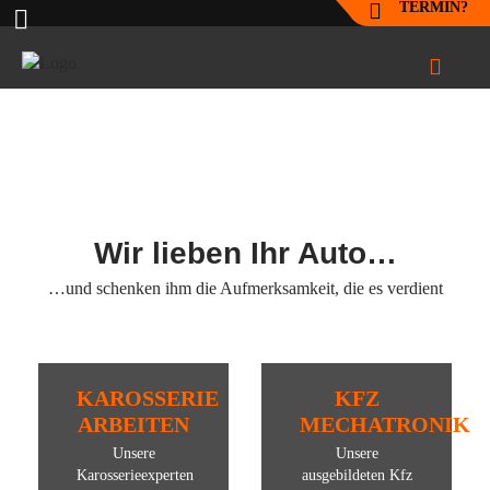
TERMIN?
Leistungen
Wir lieben Ihr Auto…
…und schenken ihm die Aufmerksamkeit, die es verdient
KAROSSERIE
KFZ
ARBEITEN
MECHATRONIK
Unsere
Unsere
Karosserieexperten
ausgebildeten Kfz