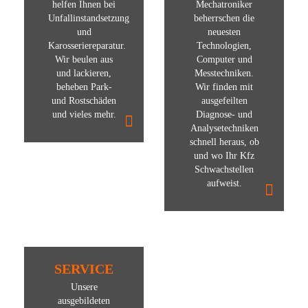
helfen Ihnen bei
Mechatroniker
Unfallinstandsetzung
beherrschen die
und
neuesten
Karosseriereparatur.
Technologien,
Wir beulen aus
Computer und
und lackieren,
Messtechniken.
beheben Park-
Wir finden mit
und Rostschäden
ausgefeilten
und vieles mehr.
Diagnose- und
Analysetechniken
schnell heraus, ob
und wo Ihr Kfz
Schwachstellen
aufweist.
SERVICE
Unsere
ausgebildeten